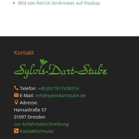
Bild von
Patrick Strohmaier
auf
Pixabay
Kontakt
Telefon:
+49 (0)17617438316

E-Mail:
info@sylvisdartstube.de

Adresse:

Hansastraße 57
01097 Dresden
zur Anfahrtsbeschreibung
Kontaktformular
