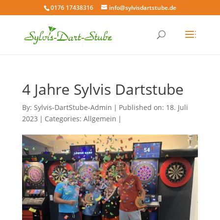
0176 17438316
info@sylvisdartstube.de
4 Jahre Sylvis Dartstube
By:
Sylvis-DartStube-Admin
|
Published on: 18. Juli
2023
|
Categories:
Allgemein
|