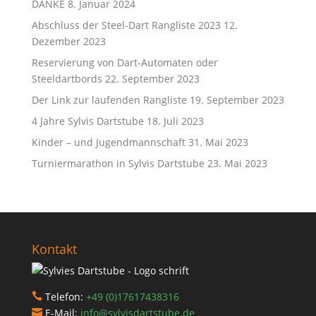
DANKE
8. Januar 2024
Abschluss der Steel-Dart Rangliste 2023
12.
Dezember 2023
Reservierung von Dart-Automaten oder
Steeldartbords
22. September 2023
Der Link zur laufenden Rangliste
19. September 2023
4 Jahre Sylvis Dartstube
18. Juli 2023
Kinder – und Jugendmannschaft
31. Mai 2023
Turniermarathon in Sylvis Dartstube
23. Mai 2023
Kontakt
Telefon:
+49 (0)17617438316

E-Mail:
info@sylvisdartstube.de
