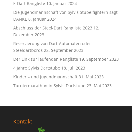
E-Dart Rangliste
10. Januar 2024
Die Jugendmannschaft von Sylvis Stübelfightern sagt
DANKE
8. Januar 2024
Abschluss der Steel-Dart Rangliste 2023
12.
Dezember 2023
Reservierung von Dart-Automaten oder
Steeldartbords
22. September 2023
Der Link zur laufenden Rangliste
19. September 2023
4 Jahre Sylvis Dartstube
18. Juli 2023
Kinder – und Jugendmannschaft
31. Mai 2023
Turniermarathon in Sylvis Dartstube
23. Mai 2023
Kontakt