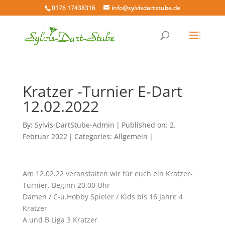
0176 17438316
info@sylvisdartstube.de
Kratzer -Turnier E-Dart
12.02.2022
By:
Sylvis-DartStube-Admin
|
Published on: 2.
Februar 2022
|
Categories:
Allgemein
|
Am 12.02.22 veranstalten wir für euch ein Kratzer-
Turnier. Beginn 20.00 Uhr
Damen / C-u.Hobby Spieler / Kids bis 16 Jahre 4
Kratzer
A und B Liga 3 Kratzer