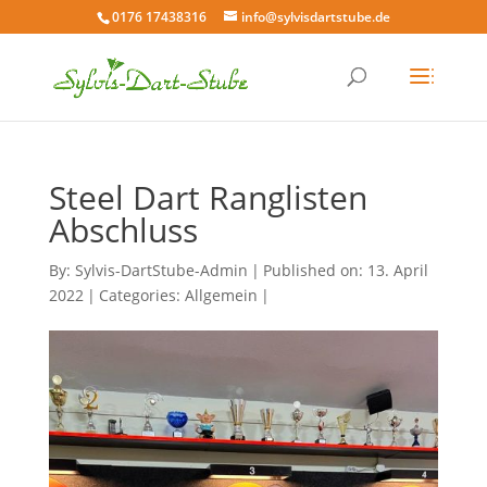
0176 17438316
info@sylvisdartstube.de
Steel Dart Ranglisten
Abschluss
By:
Sylvis-DartStube-Admin
|
Published on: 13. April
2022
|
Categories:
Allgemein
|