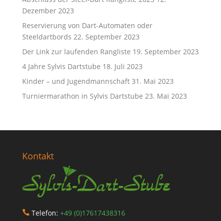
Dezember 2023
Reservierung von Dart-Automaten oder
Steeldartbords
22. September 2023
Der Link zur laufenden Rangliste
19. September 2023
4 Jahre Sylvis Dartstube
18. Juli 2023
Kinder – und Jugendmannschaft
31. Mai 2023
Turniermarathon in Sylvis Dartstube
23. Mai 2023
Kontakt
Telefon:
+49 (0)17617438316
